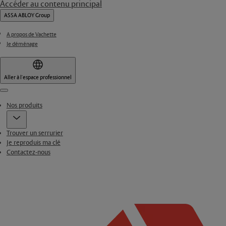
Accéder au contenu principal
ASSA ABLOY Group
A propos de Vachette
Je déménage
Aller à l'espace professionnel
Menu
Nos produits
Trouver un serrurier
Je reproduis ma clé
Contactez-nous