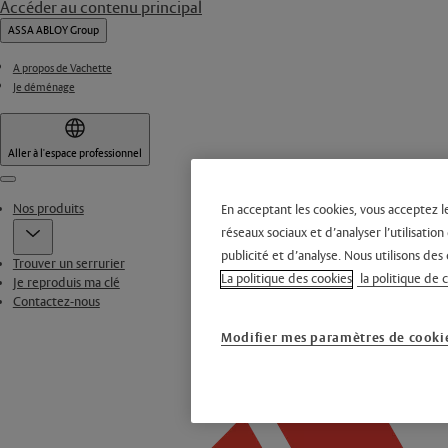
Accéder au contenu principal
ASSA ABLOY Group
A propos de Vachette
Je déménage
Aller à l'espace professionnel
Menu
Nos produits
En acceptant les cookies, vous acceptez l
réseaux sociaux et d’analyser l’utilisati
publicité et d’analyse. Nous utilisons des 
Trouver un serrurier
La politique des cookies
la politique de 
Je reproduis ma clé
Contactez-nous
Modifier mes paramètres de cooki