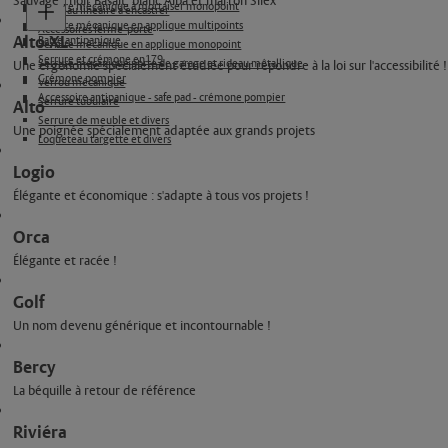
Sauvage", noir Basalt, blanc Alba et marron Silex
Serrure mécanique à mortaiser monopoint
Bandeau linéaire à encastrer
Serrure mécanique en applique multipoints
Accessoires ferme-porte
Alto XL
Barre antipanique
Serrure mécanique en applique monopoint
Serrure et crémone en179
Serrure mécanique porte de garage et rideau métallique
Une ergonomie spécialement étudiée pour répondre à la loi sur l'accessibilité !
Crémone pompier
Verrou mécanique
Accessoire antipanique - safe pad - crémone pompier
Serrure tubulaire
Alto
Serrure de meuble et divers
Une poignée spécialement adaptée aux grands projets
Loqueteau targette et divers
Logio
Élégante et économique : s'adapte à tous vos projets !
Orca
Élégante et racée !
Golf
Un nom devenu générique et incontournable !
Bercy
La béquille à retour de référence
Riviéra