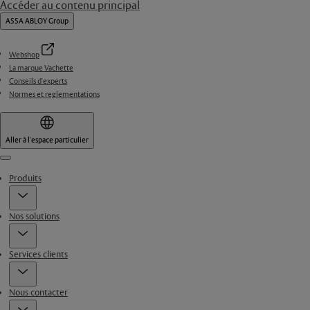
Accéder au contenu principal
ASSA ABLOY Group
Webshop
La marque Vachette
Conseils d'experts
Normes et reglementations
Aller à l'espace particulier
Menu
Produits
Nos solutions
Services clients
Nous contacter