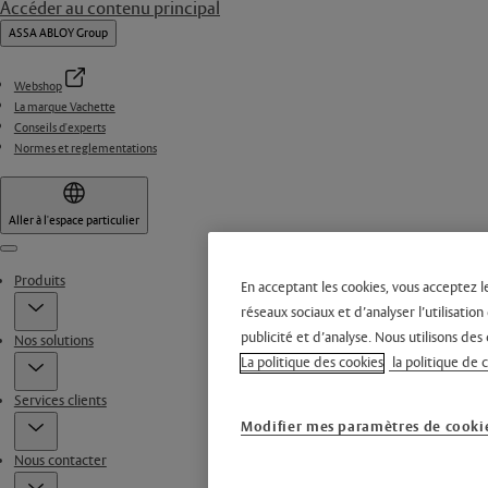
Accéder au contenu principal
ASSA ABLOY Group
Webshop
La marque Vachette
Conseils d'experts
Normes et reglementations
Aller à l'espace particulier
Menu
Produits
En acceptant les cookies, vous acceptez l
réseaux sociaux et d’analyser l’utilisati
publicité et d’analyse. Nous utilisons des 
Nos solutions
La politique des cookies
la politique de 
Services clients
Modifier mes paramètres de cooki
Nous contacter