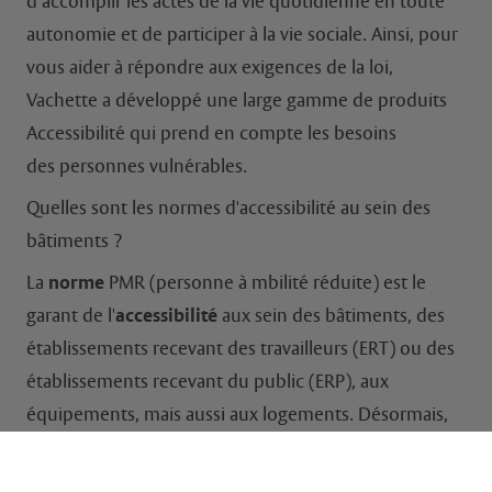
d’accomplir les actes de la vie quotidienne en toute
autonomie et de participer à la vie sociale. Ainsi, pour
vous aider à répondre aux exigences de la loi,
Vachette a développé une large gamme de produits
Accessibilité qui prend en compte les besoins
des personnes vulnérables.
Quelles sont les normes d'accessibilité au sein des
bâtiments ?
La
norme
PMR (personne à mbilité réduite) est le
garant de l'
accessibilité
aux sein des bâtiments, des
établissements recevant des travailleurs (ERT) ou des
établissements recevant du public (ERP), aux
équipements, mais aussi aux logements. Désormais,
lors de chaque rénovation ou de construction, il est
obligatoire que chaque logement (maison ou un