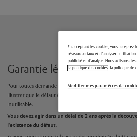
En acceptant les cookies, vous acceptez l
réseaux sociaux et d’analyser l’utilisati
publicité et d’analyse. Nous utilisons des 
Garantie légale des vices ca
La politique des cookies
la politique de 
Pour toutes demande de mise en place de la
garantie lég
Modifier mes paramètres de cooki
illustrer que le défaut était caché, qu’il existait à la date d
inutilisable.
Vous devez agir dans un délai de 2 ans après la découv
l'existence du défaut.