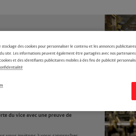
e stockage des cookies pour personnaliser le contenu et les annonces publicitaires,
on du site. Les informations peuvent également être partagées avec nos partenaire
cookies et des identifiants publicitaires mobiles à des fins de publicité personnalis
chés
confidentialité
ale des vices cachés
, Il faudra établir et
es
'achat et qu’il rend le produit
erte du vice avec une preuve de