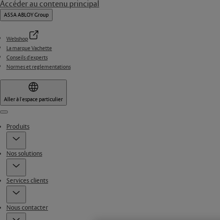
Accéder au contenu principal
ASSA ABLOY Group
Webshop
La marque Vachette
Conseils d'experts
Normes et reglementations
Aller à l'espace particulier
Menu
Produits
Nos solutions
Services clients
Nous contacter