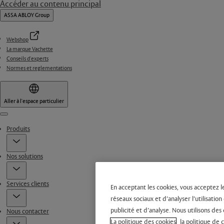
Accéder au contenu principal
ASSA ABLOY Group
Webshop
La marque Vachette
Conseils d'experts
Normes et reglementations
Aller à l'espace particulier
Menu
Produits
Nos solutions
Services clients
En acceptant les cookies, vous acceptez l
réseaux sociaux et d’analyser l’utilisati
publicité et d’analyse. Nous utilisons des 
Nous contacter
La politique des cookies
la politique de 