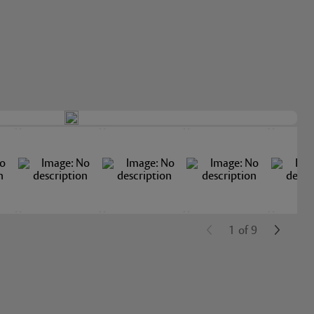
1
of
9