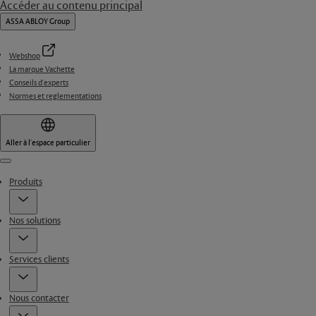
Accéder au contenu principal
ASSA ABLOY Group
Webshop
La marque Vachette
Conseils d'experts
Normes et reglementations
Aller à l'espace particulier
Menu
Produits
Nos solutions
Services clients
Nous contacter