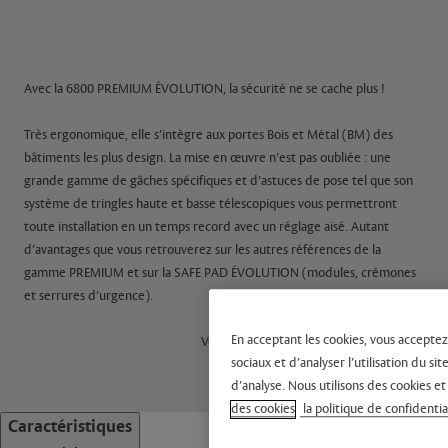
Avec la 6800 PREMIUM ÉVOLUTION, la sécurité ne se cache plus !
Très ergonomique, elle s’intègre aux portes Bois et Métal (BM) des
bâtiments les plus design. La mise en œuvre n’est pas oubliée : une
grande gamme de gâches spécifiques et d’astuces de pose tel que son
système de tringles haute et basse télescopiques vous permettront
toute installation en un temps record avec un réglage aisé. Autant
d’avantages que vous retrouverez sur les autres références de la
gamme PREMIUM et sur la SAFE PAD ÉVOLUTION (modules, crémones
et serrures d’urgence).
Résistance
En acceptant les cookies, vous acceptez
Voir plus
sociaux et d’analyser l’utilisation du 
• Haute résistance au vandalisme : pêne latéral médian en acier
d’analyse. Nous utilisons des cookies et
monobloc et boîtiers en composite haute densité
des cookies
la politique de confidentia
• Contre-pêne de sécurité
Caractéristiques
• Endurance : 500 000 cycles (plus haut niveau de la norme)