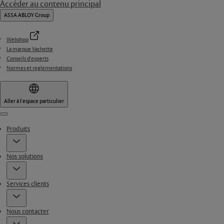
Accéder au contenu principal
ASSA ABLOY Group
Webshop
La marque Vachette
Conseils d'experts
Normes et reglementations
Aller à l'espace particulier
Menu
Produits
Nos solutions
Services clients
Nous contacter