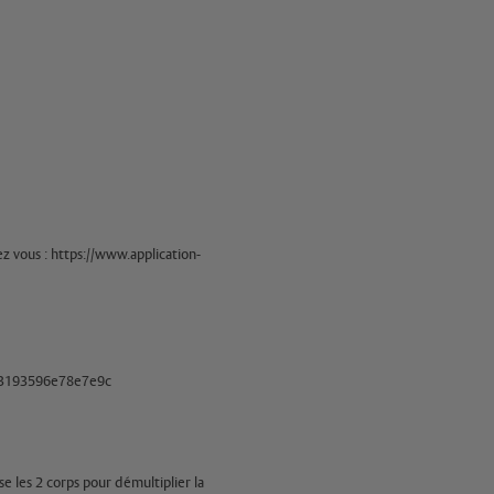
vous : https://www.application-
103193596e78e7e9c
e les 2 corps pour démultiplier la