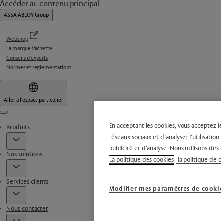
Accéder au contenu principal
ASSA ABLOY Group
Webshop
La marque Vachette
Conseils d'experts
Normes et reglementations
Aller à l'espace particulier
Menu
En acceptant les cookies, vous acceptez l
Produits
réseaux sociaux et d’analyser l’utilisati
publicité et d’analyse. Nous utilisons des 
Nos solutions
La politique des cookies
la politique de 
Services clients
Modifier mes paramètres de cooki
Nous contacter