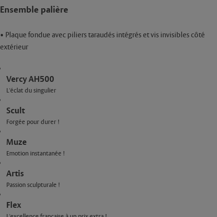
Ensemble palière
• Plaque fondue avec piliers taraudés intégrés et vis invisibles côté
extérieur
Vercy AH500
L'éclat du singulier
Scult
Forgée pour durer !
Muze
Emotion instantanée !
Artis
Passion sculpturale !
Flex
L'excellence française à un prix extra !