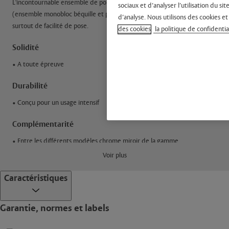
L'incontournable ensemble de porte chromé. Gage de solidité
sociaux et d’analyser l’utilisation du 
(ensemble monobloc béquille et plaque solidarisées), d'esthétique et
d’analyse. Nous utilisons des cookies et
surtout de facilité de pose.
des cookies
la politique de confidentia
Solidité
• A toute épreuve
Durabilité
• Conçu pour un usage intensif
Complémentarité
• Entre les différents modèles chrome miroir de la gamme
Voir plus
Gain de temps à la pose
Caractéristiques
• Grâce au vissage simplifié dans les piliers taraudés intégrés à la plaque
Garantie, normes et labels