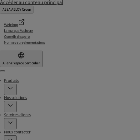
Accéder au contenu principal
ASSA ABLOY Group
Webshop
La marque Vachette
Conseils d'experts
Normes et reglementations
Aller à l'espace particulier
Menu
Produits
Nos solutions
Services clients
Nous contacter