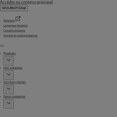
Accéder au contenu principal
ASSA ABLOY Group
Webshop
La marque Vachette
Conseils d'experts
Normes et reglementations
Menu
Produits
Nos solutions
Services clients
Nous contacter