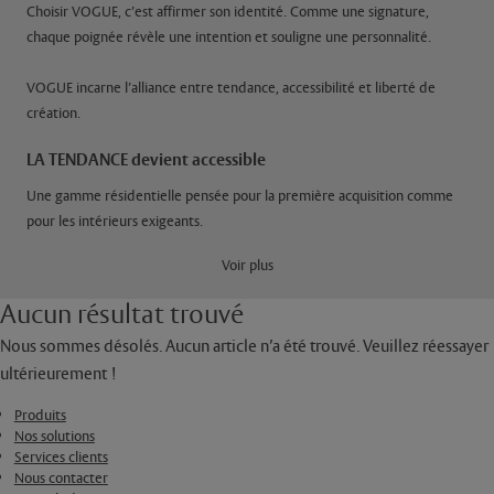
Choisir VOGUE, c’est affirmer son identité. Comme une signature,
chaque poignée révèle une intention et souligne une personnalité.
VOGUE incarne l’alliance entre tendance, accessibilité et liberté de
création.
LA TENDANCE devient accessible
Une gamme résidentielle pensée pour la première acquisition comme
pour les intérieurs exigeants.
Les finitions habituellement réservées aux projets haut de gamme
Voir plus
deviennent accessibles au plus grand nombre :
- Petits Intérieurs sympas (primo-accédants)
Aucun résultat trouvé
- Ambiances déco affirmées (secundo-accédants)
Nous sommes désolés. Aucun article n’a été trouvé. Veuillez réessayer
- Espaces élégants et intemporels (Résidence)
ultérieurement !
Produits
Nos solutions
Déclinaison complète par finition
Services clients
Nous contacter
Une gamme de porte d'entrée complète dont la PALIERE dans toutes