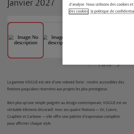
Janvier 2027
d’analyse. Nous utilisons des cookies et
des cookies
la politique de confidentia
1
of
10
La gamme VOGUE est née d’une volonté forte : rendre accessibles des
finitions jusqu’alors réservées aux projets les plus prestigieux.
Bien plus qu’une simple poignée au design contemporain, VOGUE est un
véritable élément décoratif. Avec ses quatre finitions — Or, Cuivre,
Graphite et Carbone — elle offre une palette d’expression complète
pour affirmer chaque style.