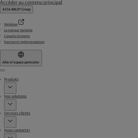
Accéder au contenu principal
ASSA ABLOY Group
Webshop
La marque Vachette
Conseils d'experts
Normes et reglementations
Aller à l'espace particulier
Menu
Produits
Nos solutions
Services clients
Nous contacter