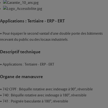
Confort
• Versions à béquille rotative et poignée basculante
• Guide tringle masqué
• Joint antibruit
Applications : Tertiaire - ERP - ERT
• Pratique, ces produits assurent le rétrofit de l’ancienne gamme 720 /
721 / 722 CFPF : mêmes points de fixation du boîtier médian
• Pour équiper le second vantail d'une double porte des bâtiments
recevant du public ou des locaux industriels.
Résistance
• Robustesse des tringles
Descriptif technique
• Version CFPF pour la 742
• Pênes Zamak pour les versions 740 et 741 (Non CFPF)
• Applications : Tertiaire - ERP - ERT
• Pênes Acier pour la version 742: Pêne haut avec fusible thermique: Le
pêne reste suspendu dans la gâche pour assurer la fonction coupe feu
Organe de manœuvre
de la porte. Pêne bas Acier monobloc.
Finitions
• 742 CFPF : Béquille rotative avec indexage à 90°, réversible
• Gris, blanc, noir pour les 740 et 741
• 740 : Béquille rotative avec indexage à 180°, réversible
• Gris, blanc, noir et coloris inox pour la 742 CFPF
• 741 : Poignée basculante à 180°, réversible
• Autres couleurs sur demande : Process color by Vachette