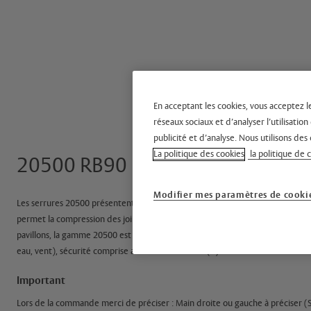
En acceptant les cookies, vous acceptez l
réseaux sociaux et d’analyser l’utilisati
publicité et d’analyse. Nous utilisons des 
La politique des cookies
la politique de 
20500 RB90
Modifier mes paramètres de cooki
Les serrures 20500 présentent 5 ou 7 points de fermeture selon le modèle. 
permet la compression des joints d'étanchéité de la porte sur l'huisserie. P
pavillons, la gamme 20500 est ainsi le nec plus ultra en matière d'étanchéit
eau, vent), sécurité comprise avec la version A2P*(1).
Important
Lors de la commande merci de préciser : Main droite ou gauche à préciser (