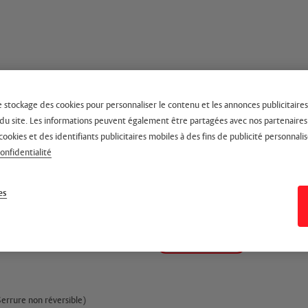
e stockage des cookies pour personnaliser le contenu et les annonces publicitaires,
on du site. Les informations peuvent également être partagées avec nos partenaire
cookies et des identifiants publicitaires mobiles à des fins de publicité personnalis
confidentialité
es
Leur relevage de béquille intégré
arfaitement adaptées aux portes de
é acoustique comme thermique (air,
Serrure non réversible)