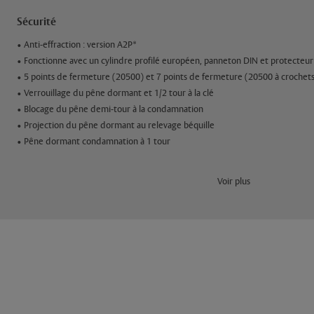
Sécurité
• Anti-effraction : version A2P*
• Fonctionne avec un cylindre profilé européen, panneton DIN et protecteur
• 5 points de fermeture (20500) et 7 points de fermeture (20500 à crochet
• Verrouillage du pêne dormant et 1/2 tour à la clé
• Blocage du pêne demi-tour à la condamnation
• Projection du pêne dormant au relevage béquille
• Pêne dormant condamnation à 1 tour
Résistance
Voir plus
• Pêne dormant en acier au manganèse : version A2P*
• Gâche centrale renforcée et empennage en acier en version A2P*(1)
Confort
• Facilité de fermeture : pêne 1/2 tour bombé limitant le bruit au claquemen
• Couple de manœuvre adouci
Étanchéité acoustique et thermique (air, eau, vent)