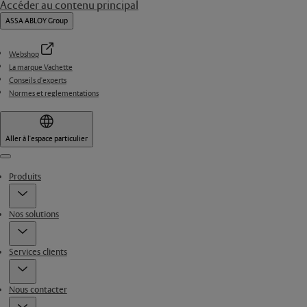
Accéder au contenu principal
ASSA ABLOY Group
Webshop
La marque Vachette
Conseils d'experts
Normes et reglementations
Aller à l'espace particulier
Menu
Produits
Nos solutions
Services clients
Nous contacter