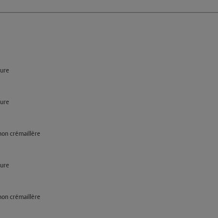
ture
ture
gnon crémaillère
ture
gnon crémaillère