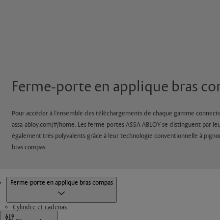
Ferme-porte en applique bras c
Pour accéder à l'ensemble des téléchargements de chaque gamme connectez 
assa-abloy.com/#/home. Les ferme-portes ASSA ABLOY se distinguent par leu
également très polyvalents grâce à leur technologie conventionnelle à pignon
bras compas.
Produits
Ferme-porte en applique bras compas
Cylindre et cadenas