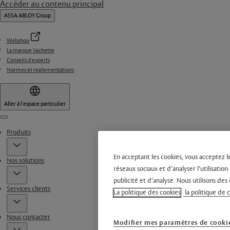
Accéder au contenu principal
ASSA ABLOY Group
Webshop
La marque Vachette
Conseils d'experts
Normes et reglementations
Aller à l'espace particulier
Menu
Produits
En acceptant les cookies, vous acceptez l
Nos solutions
réseaux sociaux et d’analyser l’utilisati
publicité et d’analyse. Nous utilisons des 
Services clients
La politique des cookies
la politique de 
Nous contacter
Modifier mes paramètres de cooki